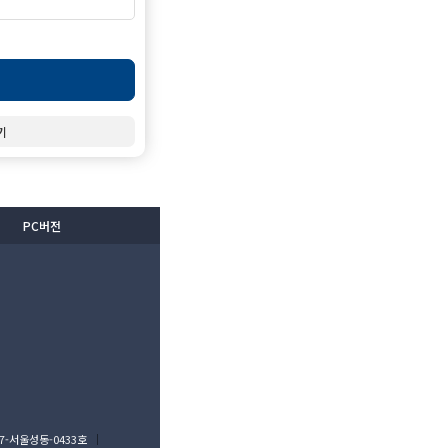
기
PC버전
7-서울성동-0433호